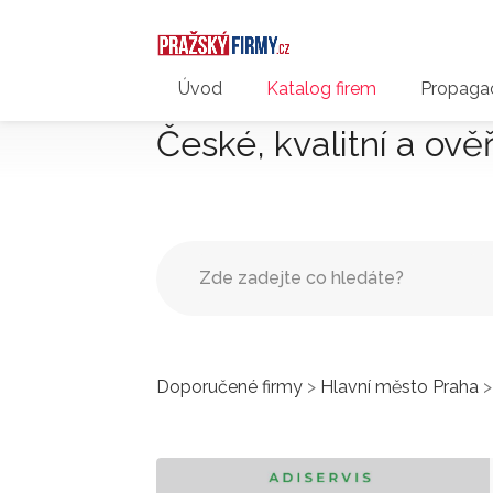
Úvod
Katalog firem
Propagac
České, kvalitní a ově
Doporučené firmy
>
Hlavní město Praha