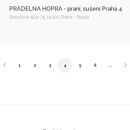
PRÁDELNA HOPRA - praní, sušení Praha 4
Sinkulova 424/75 14000 Praha - Nusle
1
2
3
4
5
6
...