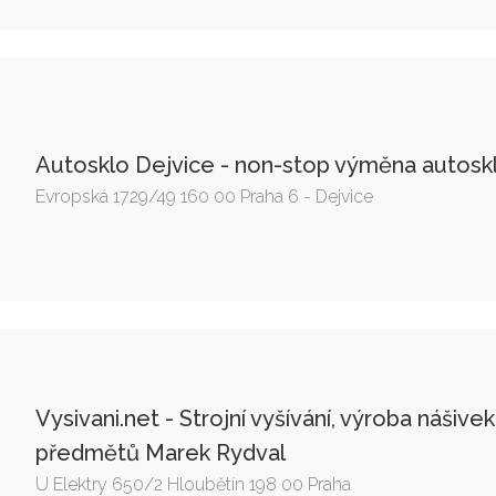
Autosklo Dejvice - non-stop výměna autosk
Evropská 1729/49 160 00 Praha 6 - Dejvice
Vysivani.net - Strojní vyšívání, výroba nášive
předmětů Marek Rydval
U Elektry 650/2 Hloubětín 198 00 Praha