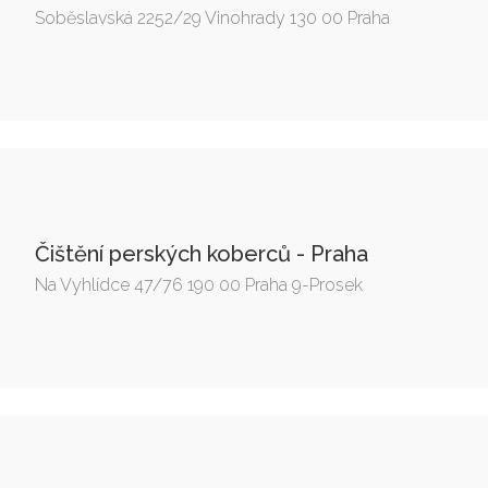
Soběslavská 2252/29 Vinohrady 130 00 Praha
Čištění perských koberců - Praha
Na Vyhlídce 47/76 190 00 Praha 9-Prosek