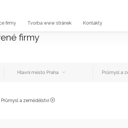
e firmy
Tvorba www stránek
Kontakty
řené firmy
Hlavní město Praha
Průmysl a z
>
Průmysl a zemědělství