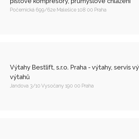
písťové kompresory, průmyslové chlazení
Počernická 699/62e Malešice 108 00 Praha
Výtahy Bestlift, s.r.o. Praha - výtahy, servis
výtahů
Jandova 3/10 Vysočany 190 00 Praha