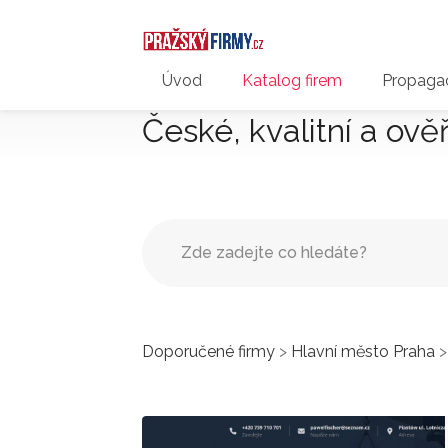
Úvod
Katalog firem
Propagac
České, kvalitní a ově
Doporučené firmy
>
Hlavní město Praha