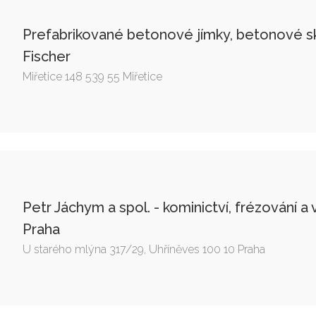
Prefabrikované betonové jímky, betonové s
Fischer
Miřetice 148 539 55 Miřetice
Petr Jáchym a spol. - kominictví, frézování a
Praha
U starého mlýna 317/29, Uhříněves 100 10 Praha