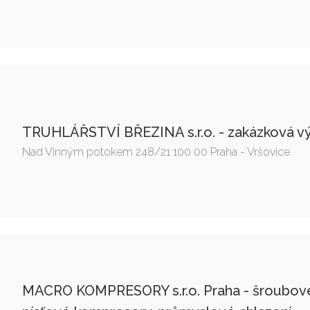
TRUHLÁŘSTVÍ BŘEZINA s.r.o. - zakázková v
Nad Vinným potokem 248/21 100 00 Praha - Vršovice
MACRO KOMPRESORY s.r.o. Praha - šroubov