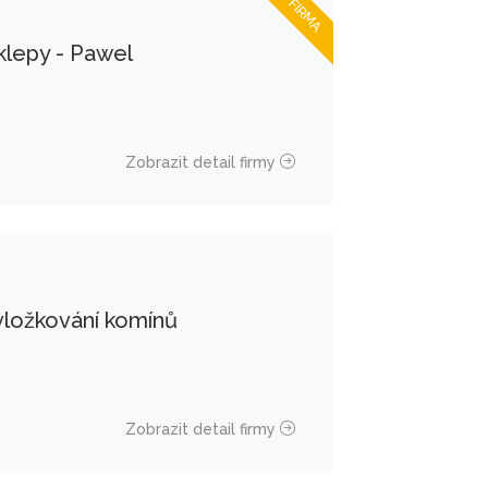
TOP FIRMA
klepy - Pawel
Zobrazit detail firmy
 vložkování komínů
Zobrazit detail firmy