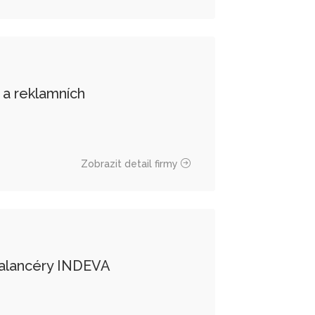
k a reklamních
Zobrazit detail firmy
 balancéry INDEVA