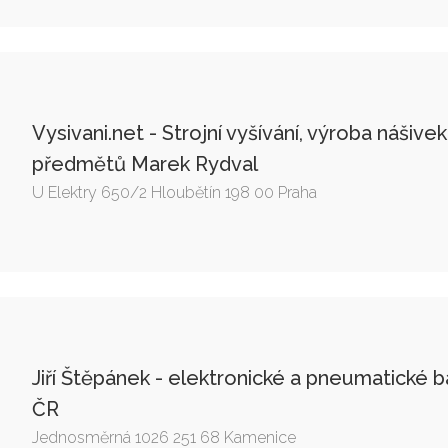
Vysivani.net - Strojní vyšívání, výroba nášive
předmětů Marek Rydval
U Elektry 650/2 Hloubětín 198 00 Praha
Jiří Štěpánek - elektronické a pneumatické
ČR
Jednosměrná 1026 251 68 Kamenice