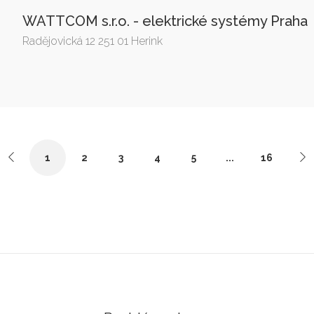
WATTCOM s.r.o. - elektrické systémy Praha
Radějovická 12 251 01 Herink
1
2
3
4
5
...
16