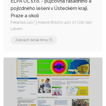
ELPA UL s.r.o. - půjčovna fasádního a
pojízdného lešení v Ústeckém kraji,
Praze a okolí
Pekařská 240/3 Krásné Březno 400 07 Ústí nad
Labem
Zobrazit detail firmy