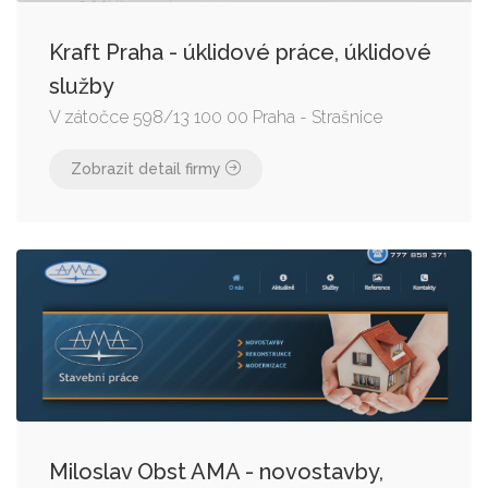
Kraft Praha - úklidové práce, úklidové
služby
V zátočce 598/13 100 00 Praha - Strašnice
Zobrazit detail firmy
Miloslav Obst AMA - novostavby,