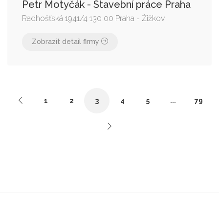
Petr Motyčák - Stavební práce Praha
Radhošťská 1941/4 130 00 Praha - Žižkov
Zobrazit detail firmy
1
2
3
4
5
...
79